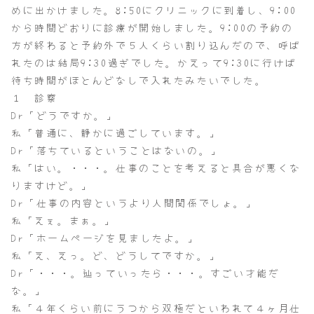
めに出かけました。8:50にクリニックに到着し、9:00
から時間どおりに診療が開始しました。9:00の予約の
方が終わると予約外で５人くらい割り込んだので、呼ば
れたのは結局9:30過ぎでした。かえって9:30に行けば
待ち時間がほとんどなしで入れたみたいでした。
１ 診察
Dr「どうですか。」
私「普通に、静かに過ごしています。」
Dr「落ちているということはないの。」
私「はい。・・・。仕事のことを考えると具合が悪くな
りますけど。」
Dr「仕事の内容というより人間関係でしょ。」
私「えぇ。まぁ。」
Dr「ホームページを見ましたよ。」
私「え、えっ。ど、どうしてですか。」
Dr「・・・。辿っていったら・・・。すごい才能だ
な。」
私「４年くらい前にうつから双極だといわれて４ヶ月仕