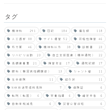
タグ
精神科
291
日記
184
備忘録
118
人工透析
88
サイト運営
52
双極性障害
46
処方薬
46
精神科以外
38
診断書
23
リハビリ出勤
23
自立支援医療（精神通院）
22
高額療養費
21
障害年金
17
通院記録
17
眼科（糖尿病性網膜症）
13
シャント瘤
11
生命保険
11
紹介状
11
NHK放送受信料免除
7
保険証
6
転院（転医）
6
栄養指導
6
確定申告
6
自動車税減免
6
災害公営住宅
6