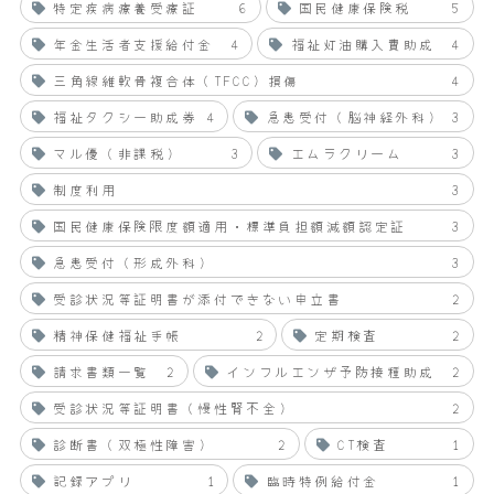
特定疾病療養受療証
6
国民健康保険税
5
年金生活者支援給付金
4
福祉灯油購入費助成
4
三角線維軟骨複合体（TFCC）損傷
4
福祉タクシー助成券
4
急患受付（脳神経外科）
3
マル優（非課税）
3
エムラクリーム
3
制度利用
3
国民健康保険限度額適用・標準負担額減額認定証
3
急患受付（形成外科）
3
受診状況等証明書が添付できない申立書
2
精神保健福祉手帳
2
定期検査
2
請求書類一覧
2
インフルエンザ予防接種助成
2
受診状況等証明書（慢性腎不全）
2
診断書（双極性障害）
2
CT検査
1
記録アプリ
1
臨時特例給付金
1