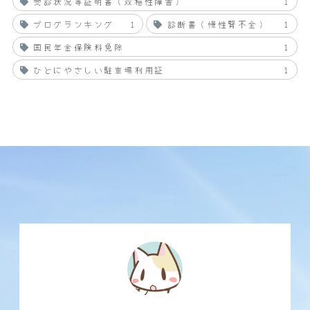
受診状況等証明書（双極性障害）
1
ブログランキング
1
診断書（慢性腎不全）
1
国民年金保険料免除
1
ひとにやさしい駐車場利用証
1