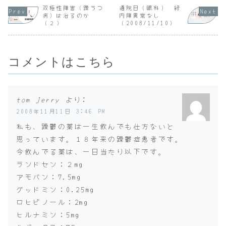
が出てしまった。
手の考えを受け入
方はどう？」私
ったのです
双極性障害（躁うつ
通院日（眼科） 緑
とにかくシャワー
れて折り合いをつ
「普通です。仕事
開始後２人
病）は治るのか
内障異常なし
浴びよう。洗濯も
けようとしないと
にも普通にいって
ばれました
（２）
（2008/11/10）
しないと。あれこ
いうことがありま
ます。」Dr「睡眠
室入室は9:
れやって６時半に
した。穏やかに話
はどう？寝つきは
察終了は9:3
出発。８時1...
をしていたつも
いい？目覚め...
り...
コメントはこちら
tom jerry
より:
2008年11月11日 3:46 PM
私も、躁鬱の薬は一生飲んでも仕方ないと
思っています。１８年来の躁鬱症患者です。
今飲んでる薬は、一日当たり以下です。
ランドセン：２mg
アモバン：7.5mg
グッドミン：0.25mg
ロヒピノール：2mg
ヒルナミン：5mg