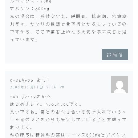
ルボックス：75mg
デパケン：800mg
私の場合は、感情安定剤、睡眠剤、抗欝剤、抗癲癇
剤等々、かなりの種類と量で何とか収まっているの
ですから、ここで薬を止めたら大変な事に成ると思
っています。
返信
hyouhyou
より:
2008年11月11日 7:06 PM
tom jerryさんへ
はじめまして。hyouhyouです。
長いですね。薬とのお付き合いを受け入れていらっ
しゃるのでこれからも安定していけることを願って
おります。
私のほうは精神科の薬はリーマス800mgとデパケン