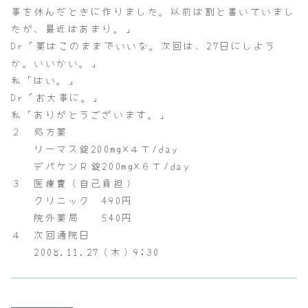
事を休んだときに作りました。以前は割と書いていまし
たが、最近はあまり。」
Dr「薬はこのままでいいな。次回は、27日にしよう
か。いいかい。」
私「はい。」
Dr「お大事に。」
私「ありがとうございます。」
２ 処方薬
リーマス錠200mg×４Ｔ/day
デパケンＲ錠200mg×６Ｔ/day
３ 医療費（自己負担）
クリニック 490円
院外薬局 540円
４ 次回通院日
2008.11.27（木）9:30