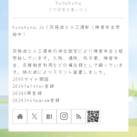
hyouhyou
この記事を書いた人
hyouhyou.jp｜双極症と人工透析（障害年金受
給中）
双極症と人工透析の併合認定により障害年金１級
受給しています。入院、通院、処方薬、障害年
金、各種制度利用などの備忘録として綴っていま
す。狭心症によりステント留置しました。
2005サイト開設
2019Twitter登録
2024X再登録
2024Instagram登録