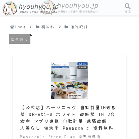
メニュー
検索
Home
精神科
通院記録
広告あり
【公式店】パナソニック 自動計量IH炊飯
器 SR-AX1-W ホワイト 炊飯器 IH 2合
炊き アプリ連携 自動計量 遠隔炊飯 一
人暮らし 無洗米 Panasonic 送料無料
Panasonic Store Plus 楽天市場店