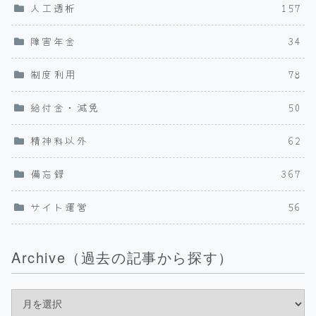
人工透析
157
障害年金
34
制度利用
78
給付金・減免
50
精神科以外
62
備忘録
367
サイト運営
56
Archive（過去の記事から探す）