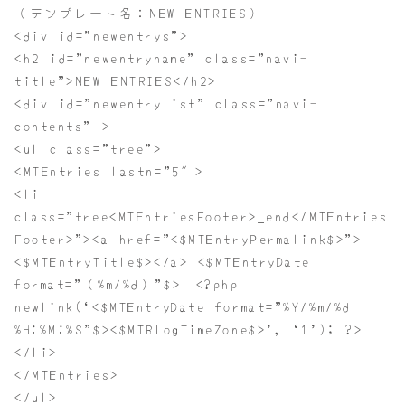
（テンプレート名：NEW ENTRIES）
<div id=”newentrys”>
<h2 id=”newentryname” class=”navi-
title”>NEW ENTRIES</h2>
<div id=”newentrylist” class=”navi-
contents” >
<ul class=”tree”>
<MTEntries lastn=”5″>
<li
class=”tree<MTEntriesFooter>_end</MTEntries
Footer>”><a href=”<$MTEntryPermalink$>”>
<$MTEntryTitle$></a> <$MTEntryDate
format=”（%m/%d）”$> <?php
newlink(‘<$MTEntryDate format=”%Y/%m/%d
%H:%M:%S”$><$MTBlogTimeZone$>’, ‘1’); ?>
</li>
</MTEntries>
</ul>