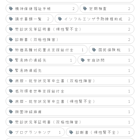
精神保健福祉手帳
2
定期検査
2
請求書類一覧
2
インフルエンザ予防接種助成
2
受診状況等証明書（慢性腎不全）
2
診断書（双極性障害）
2
物価高騰対応重点支援給付金
1
国民保険税
1
緊急時の連絡先
1
家庭訪問
1
緊急時連絡先
1
病歴・就労状況等申立書（双極性障害）
1
低所得者世帯支援給付金
1
病歴・就労状況等申立書（慢性腎不全）
1
顔面神経麻痺
1
受診状況等証明書（双極性障害）
1
ブログランキング
1
診断書（慢性腎不全）
1