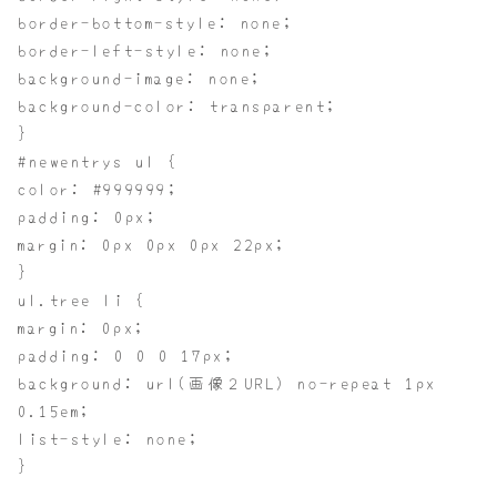
border-bottom-style: none;
border-left-style: none;
background-image: none;
background-color: transparent;
}
#newentrys ul {
color: #999999;
padding: 0px;
margin: 0px 0px 0px 22px;
}
ul.tree li {
margin: 0px;
padding: 0 0 0 17px;
background: url(画像２URL) no-repeat 1px
0.15em;
list-style: none;
}