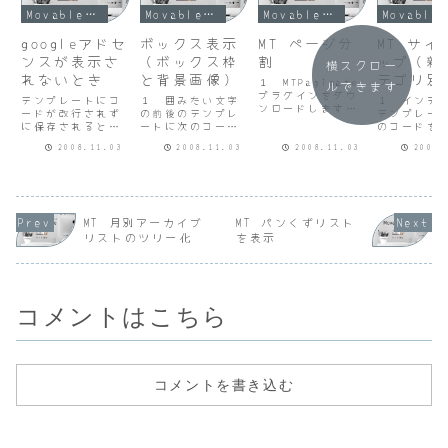
Movable Type
Movable Type
Movable Type
Movable 
googleアドセ
ボックス表示
MT ページ分
MT サイ
ンスが表示さ
（ボックス枠
割
ップ（親
横スクロー
れないとき
と背景画像）
テゴリ別
１ MTPaginate
ルできます
プラグインをダウ
表示
テンプレートにコ
１ 囲みたい文字
１ インデ
ンロードします。
ードが改行されず
の前後のテンプレ
テンプレー
MTPaginateプラ
に保存されると表
ートに次のコード
のコードを
グイン２
示されません。テ
を追加します。
ます。
MTPaginateプラ
2008.11.03
2008.11.03
2008.11.03
2008.
ンプレート入力欄
<div
<MTTopLev
グインを解凍し
右上の強調表示な
class="blockqu
egories>
て、mt/plugins/
し<A>を選択すれ
ote">～囲みたい
<MTSubCat
ディレクトリの中
ば改行なしで保存
文字～</div>２
st><ul
にアップロードし
できます。これは
スタイルシートに
class="ca
ます。３
他のスクリプトで
次のコードを追加
">
MT 月別アーカイブ
MT パンくずリスト
<MTEntries> タ
も同じなので表示
しま
</MTSubCa
リストのツリー化
を表示
グの上に次のコ
できないブログパ
す。.blockquote
rst>
ー...
ーツなどがあれば
{width:
<mt:IfNon
最初の設定どおり
490px;lin...
ta...
改行して保存
す...
コメントはこちら
コメントを書き込む