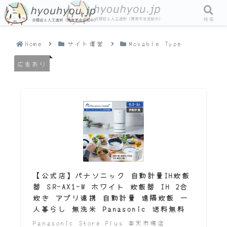
メニュー
検索
Home
サイト運営
Movable Type
広告あり
【公式店】パナソニック 自動計量IH炊飯
器 SR-AX1-W ホワイト 炊飯器 IH 2合
炊き アプリ連携 自動計量 遠隔炊飯 一
人暮らし 無洗米 Panasonic 送料無料
Panasonic Store Plus 楽天市場店