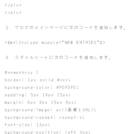
</div>
</div>
２ ブログのメインページに次のコードを追加します。
<$mt:Include module=”NEW ENTRIES”$>
３ スタイルシートに次のコードを追加します。
#newentrys {
border: 1px solid #ccc;
background-color: #FDFDFD;
padding: 5px 10px 15px;
margin: 0px 0px 15px 0px;
background-image: url(画像１URL);
background-repeat: repeat-x;
font-size: 13px;
background-position: left top;