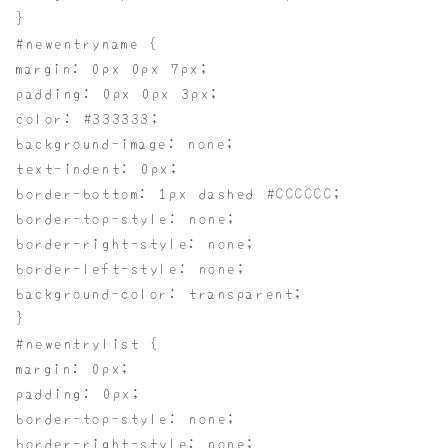
}
#newentryname {
margin: 0px 0px 7px;
padding: 0px 0px 3px;
color: #333333;
background-image: none;
text-indent: 0px;
border-bottom: 1px dashed #CCCCCC;
border-top-style: none;
border-right-style: none;
border-left-style: none;
background-color: transparent;
}
#newentrylist {
margin: 0px;
padding: 0px;
border-top-style: none;
border-right-style: none;