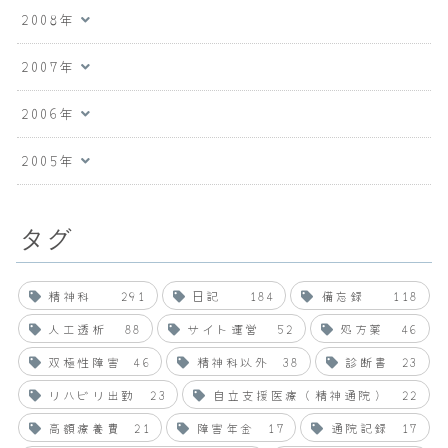
2008年
2007年
2006年
2005年
タグ
精神科
291
日記
184
備忘録
118
人工透析
88
サイト運営
52
処方薬
46
双極性障害
46
精神科以外
38
診断書
23
リハビリ出勤
23
自立支援医療（精神通院）
22
高額療養費
21
障害年金
17
通院記録
17