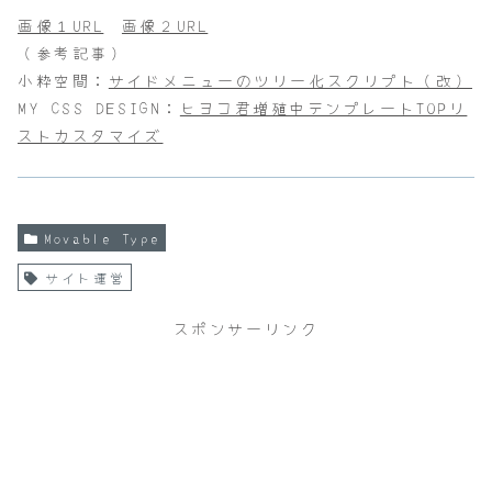
画像１URL
画像２URL
（参考記事）
小粋空間：
サイドメニューのツリー化スクリプト（改）
MY CSS DESIGN：
ヒヨコ君増殖中テンプレートTOPリ
ストカスタマイズ
Movable Type
サイト運営
スポンサーリンク