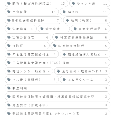
眼科（糖尿病性網膜症）
13
シャント瘤
11
生命保険
11
紹介状
11
NHK放送受信料免除
7
転院（転医）
6
栄養指導
6
確定申告
6
自動車税減免
6
災害公営住宅
6
特定疾病療養受療証
6
保険証
6
国民健康保険税
5
年金生活者支援給付金
4
福祉灯油購入費助成
4
三角線維軟骨複合体（TFCC）損傷
4
福祉タクシー助成券
4
急患受付（脳神経外科）
3
マル優（非課税）
3
エムラクリーム
3
制度利用
3
国民健康保険限度額適用・標準負担額減額認定証
3
急患受付（形成外科）
3
受診状況等証明書が添付できない申立書
2