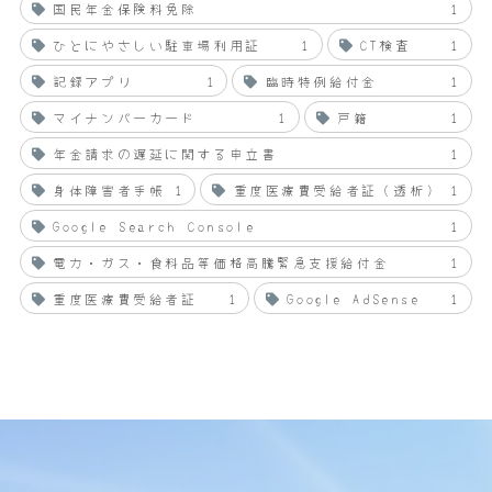
国民年金保険料免除
1
ひとにやさしい駐車場利用証
1
CT検査
1
記録アプリ
1
臨時特例給付金
1
マイナンバーカード
1
戸籍
1
年金請求の遅延に関する申立書
1
身体障害者手帳
1
重度医療費受給者証（透析）
1
Google Search Console
1
電力・ガス・食料品等価格高騰緊急支援給付金
1
重度医療費受給者証
1
Google AdSense
1