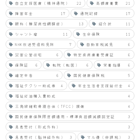
自立支援医療（精神通院）
22
高額療養費
21
障害年金
17
通院記録
17
眼科（糖尿病性網膜症）
13
紹介状
11
シャント瘤
11
生命保険
11
NHK放送受信料免除
7
自動車税減免
6
災害公営住宅
6
特定疾病療養受療証
6
保険証
6
転院（転医）
6
栄養指導
6
確定申告
6
国民健康保険税
5
福祉タクシー助成券
4
年金生活者支援給付金
4
福祉灯油購入費助成
4
三角線維軟骨複合体（TFCC）損傷
4
国民健康保険限度額適用・標準負担額減額認定証
3
急患受付（形成外科）
3
急患受付（脳神経外科）
3
マル優（非課税）
3