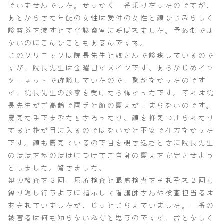
でいませんでした。せっかく一番乗りだったのですが、
あとからきた年配の女性は受付の女性と顔なじみらしく
診察券を渡すとすぐ診察室に呼ばれました。予約制では
ないのにこんなこともあるんですね。
このクリニックは院長先生と娘さんで診療しているので
すが、院長先生は金曜日がメインです。あらかじめイン
ターネットで確認していたので、驚かなかったのです
が、院長先生の診察を受けたら怖かったです。それは院
長先生がご高齢で両手と顔の震えが止まらないのです。
震えた手でまぶたをさわったり、顔を抑えつけられたり
すると指が目に入るのではないかと不安で仕方なかった
です。顔も震えているので目を覗き込むときに院長先生
のほほを私のほほにつけてご自身の震えを安定させよう
としました。驚きました。
視力検査を３回、屈折検査と眼底検査をそれぞれ２回も
繰り返し行うように指示して看護師さんや検査担当者は
あきれていましたが、じっとこらえていました。一番の
被害者は何も知らない私だと思うのですが、おとなしく