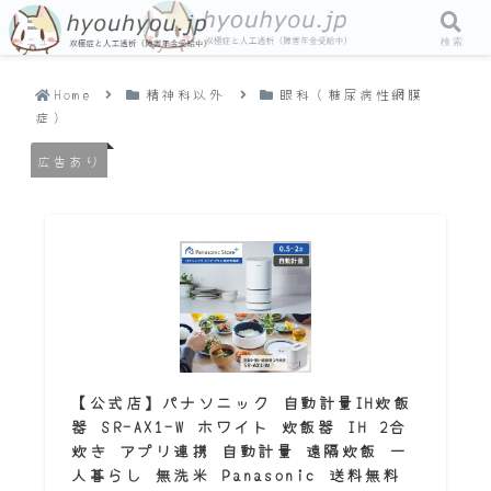
メニュー
検索
Home
精神科以外
眼科（糖尿病性網膜
症）
広告あり
【公式店】パナソニック 自動計量IH炊飯
器 SR-AX1-W ホワイト 炊飯器 IH 2合
炊き アプリ連携 自動計量 遠隔炊飯 一
人暮らし 無洗米 Panasonic 送料無料