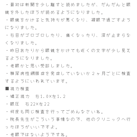
・最初は新聞を少し離すと読めましたが、だんだんと眼
鏡を外したほうが読めるようになりました。
・眼鏡をかけると気持ちが悪くなり、裸眼で過ごすよう
になりました。
・右目がゴロゴロしたり、痛くなったり、涙が止まらな
くなりました。
・昨日あたりから眼鏡をかけても近くの文字が少し見え
るようになりました。
・老眼かと思い受診しました。
・糖尿病性網膜症を発症していないか２ヶ月ごとに検査
するようにいわれています。
■視力検査
・矯正視力 右1.0×左1.2
・眼圧 右22×左22
・何度も同じ検査を行ってごめんなさいね。
・院長先生がこういう事情なので、他のクリニックへ行
ったほうがいいですよ。
・老眼ではないようですね。