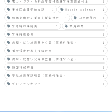
電力・ガス・食料品等価格高騰緊急支援給付金
1
重度医療費受給者証
1
Google AdSense
1
物価高騰対応重点支援給付金
1
国民保険税
1
緊急時の連絡先
1
家庭訪問
1
緊急時連絡先
1
病歴・就労状況等申立書（双極性障害）
1
低所得者世帯支援給付金
1
病歴・就労状況等申立書（慢性腎不全）
1
顔面神経麻痺
1
受診状況等証明書（双極性障害）
1
ブログランキング
1