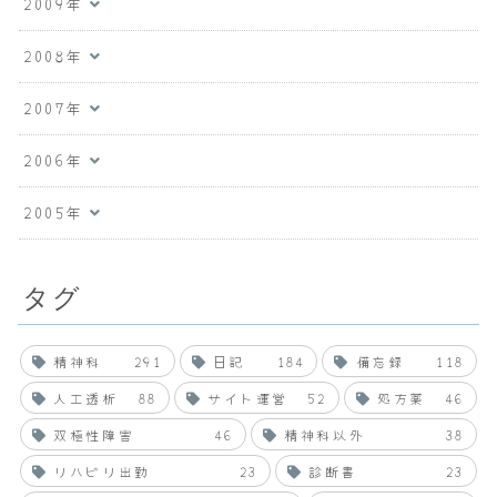
2009年
2008年
2007年
2006年
2005年
タグ
精神科
291
日記
184
備忘録
118
人工透析
88
サイト運営
52
処方薬
46
双極性障害
46
精神科以外
38
リハビリ出勤
23
診断書
23