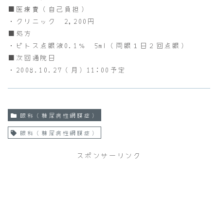
■医療費（自己負担）
・クリニック 2,200円
■処方
・ピトス点眼液0.1％ 5ml（両眼１日２回点眼）
■次回通院日
・2008.10.27（月）11:00予定
眼科（糖尿病性網膜症）
眼科（糖尿病性網膜症）
スポンサーリンク