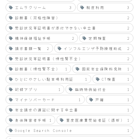
エムラクリーム
3
制度利用
3
診断書（双極性障害）
2
受診状況等証明書が添付できない申立書
2
精神保健福祉手帳
2
定期検査
2
請求書類一覧
2
インフルエンザ予防接種助成
2
受診状況等証明書（慢性腎不全）
2
診断書（慢性腎不全）
1
国民年金保険料免除
1
ひとにやさしい駐車場利用証
1
CT検査
1
記録アプリ
1
臨時特例給付金
1
マイナンバーカード
1
戸籍
1
年金請求の遅延に関する申立書
1
身体障害者手帳
1
重度医療費受給者証（透析）
1
Google Search Console
1