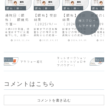
眼科（糖尿病性網膜症）
眼科（糖尿病性網膜症）
眼科（糖尿病性網膜症）
眼科（糖尿病性網膜症）
通院日（眼
【眼科】受診
【眼科】受診
眼鏡のレ
科） 眼鏡処
結果
結果
交換
横スクロー
方箋
（2025/9/5
（2024/9/6
（2009/
ルできます
（2008/11/4
）
）
）
８時40分到着。待
診察までの流れ検
診察までの流れ検
昨年８月に
）
合室はすでに大混
査などの様子大学
査などの様子大学
の異常高値
雑でした。前回受
病院からの応援診
病院からの応援診
したところ
診してから主治医
療のため、診察時
療のため、診察時
が、その後1
2008.11.04
2025.09.05
2024.09.06
2009.
にいわれたとおり
間は週１回金曜日
間は週１回金曜日
視力が驚異
１週間眼鏡をかけ
の半日となってい
の半日となってい
復を見せて
ないで生活してき
ます。今回の予約
ます。今回の予約
も暮らせる
ました。思ったよ
日時は
日時は
なりました
り早く９時半頃に
2025/9/5（金）
2024/9/6（金）
は血糖値が
問診が始まりまし
13:30～14:00、
14:30～15:00、
上下したこ
ネットオークション
た。眼鏡を作るだ
実際の診察時間は
実際の診察時間は
きるそうで
アラフォー超え
（バフットジョロキ
けなのにずいぶん
13:20～
14:25～
科の処方箋
アパウダー）
惑わされました。
14:20（１時間）
16:15（１時間50
って度数の
すべて終わったの
でした。透析終了
分）でした。透析
い眼鏡に交
は11時半でし...
後、眼科の外...
開始前の8...
一時的に生
て...
コメントはこちら
コメントを書き込む