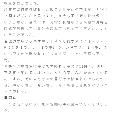
検査を受けました。
診察室に何度呼ばれたか数えきれないのですが、８回か
９回は呼ばれたと思います。何度も同じ話を繰り返して
いましたが、最後には「異常な状態だから来週の月曜日
に娘が診療しているときにみてもらってください。」と
いうことでした。
看護師さんから薬は出しますかと促されて「それじゃ
0.1％を１つ。」、１つだけでいいですか、１回だけで
いいですかと聞かれて「じゃ２回。」という感じでし
た。
９時半に診察室に呼ばれて終わったのが11時半。周り
で診察を受ける人はいなかったので、みんな知っている
んですね。他の人たちは処置だけで診察なしでしたか
ら。怖かったし、驚いたし、今でも信じられないクリニ
ックでした。
■問診
・１週間くらい前に急に新聞の字が読みづらくなりまし
た。