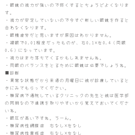
・眼鏡の視力が強いので弱くするとちょうどよくなりま
す。
・視力が安定していないので今すぐ新しい眼鏡を作ると
合わなくなります。
・眼精疲労だと思いますが原因はわかりません。
・裸眼で0.01程度だったものが、右0.1×左0.4（両眼
0.6）になっています。
・視力はまた落ちてくるかもしれませんね。
・両眼のバランスをとるために眼鏡は必要でしょうね。
■診断
・異常な状態だから来週の月曜日に娘が診療していると
きにみてもらってください。
・糖尿病で通院しているクリニックの先生と娘は医学部
の同期なので連携を取りやすいから覚えておいてくださ
いね。
・眼圧が高いですね。うーん。
・糖尿病性網膜症 右なし×左なし
・糖尿病性黄斑症 右なし×左なし