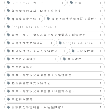
マイナンバーカード
1
戸籍
1
年金請求の遅延に関する申立書
1
身体障害者手帳
1
重度医療費受給者証（透析）
1
Google Search Console
1
電力・ガス・食料品等価格高騰緊急支援給付金
1
重度医療費受給者証
1
Google AdSense
1
物価高騰対応重点支援給付金
1
国民保険税
1
緊急時の連絡先
1
家庭訪問
1
緊急時連絡先
1
病歴・就労状況等申立書（双極性障害）
1
低所得者世帯支援給付金
1
病歴・就労状況等申立書（慢性腎不全）
1
顔面神経麻痺
1
受診状況等証明書（双極性障害）
1