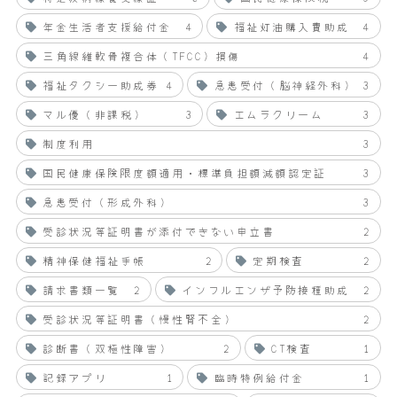
年金生活者支援給付金
4
福祉灯油購入費助成
4
三角線維軟骨複合体（TFCC）損傷
4
福祉タクシー助成券
4
急患受付（脳神経外科）
3
マル優（非課税）
3
エムラクリーム
3
制度利用
3
国民健康保険限度額適用・標準負担額減額認定証
3
急患受付（形成外科）
3
受診状況等証明書が添付できない申立書
2
精神保健福祉手帳
2
定期検査
2
請求書類一覧
2
インフルエンザ予防接種助成
2
受診状況等証明書（慢性腎不全）
2
診断書（双極性障害）
2
CT検査
1
記録アプリ
1
臨時特例給付金
1