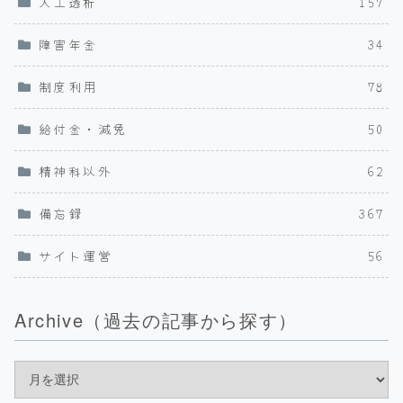
人工透析
157
障害年金
34
制度利用
78
給付金・減免
50
精神科以外
62
備忘録
367
サイト運営
56
Archive（過去の記事から探す）