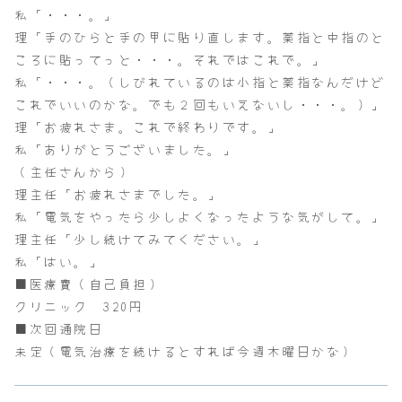
私「・・・。」
理「手のひらと手の甲に貼り直します。薬指と中指のと
ころに貼ってっと・・・。それではこれで。」
私「・・・。（しびれているのは小指と薬指なんだけど
これでいいのかな。でも２回もいえないし・・・。）」
理「お疲れさま。これで終わりです。」
私「ありがとうございました。」
（主任さんから）
理主任「お疲れさまでした。」
私「電気をやったら少しよくなったような気がして。」
理主任「少し続けてみてください。」
私「はい。」
■医療費（自己負担）
クリニック 320円
■次回通院日
未定（電気治療を続けるとすれば今週木曜日かな）