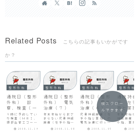
Related Posts
こちらの記事もいかがです
か？
整形外科
整形外科
整形外科
整形外科
通院日（整形
通院日（整形
通院日（整形
通院持参
外科） 診
外科） 電気
外科） 電気
モ 左手
横スクロー
察、検査（下
治療（７）
治療（６）
指と薬指
ルできます
垂体の肥大）
びれ
９時に予約してい
年末年始からおさ
尺骨神経麻痺（左
年末年始か
た検査（ＭＲＩ、
まらない尺骨神経
手小指と薬指）の
神経麻痺（
頚部血管エコー）
麻痺（左手小指と
電気治療に行って
小指、薬指
のためクリニック
薬指のしびれとま
きました。今回で
ひら）の症
2008.11.19
2008.11.08
2008.11.05
2008.
へ行ってきまし
ひ）の電気治療に
６回目です。10月
いています
た。待ち時間なし
行ってきました。
17日から週２回１
（20日）、
ですぐ検査に入れ
クリニックには８
ヶ月の予定で始め
って近所の