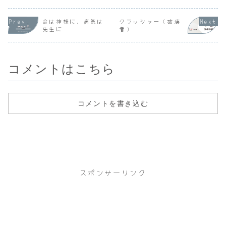
てよかったです。
時10分到着で６番
たので、あと３回
ック（整形
（検査）ＭＲＩと
札でした。電気治
くらいです。クリ
を受診しよ
頚部血管エコーの
療の順番は今回も
ニックには８時到
います。通
命は神様に、病気は
クラッシャー（破壊
検査を待ち時間な
１番ですべて終わ
着。４番札でし
メモはこち
先生に
者）
しで行いました。
ったのは９時20分
た。９時の診療開
２つの検査が終わ
でした。---女性
始時点で10人くら
るまで約50分くら
の理学療法士さん
いでしたからこん
いでした。検査
との会話-...
なに少ないの...
結...
コメントはこちら
コメントを書き込む
スポンサーリンク