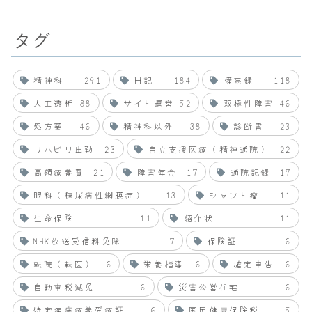
タグ
精神科
291
日記
184
備忘録
118
人工透析
88
サイト運営
52
双極性障害
46
処方薬
46
精神科以外
38
診断書
23
リハビリ出勤
23
自立支援医療（精神通院）
22
高額療養費
21
障害年金
17
通院記録
17
眼科（糖尿病性網膜症）
13
シャント瘤
11
生命保険
11
紹介状
11
NHK放送受信料免除
7
保険証
6
転院（転医）
6
栄養指導
6
確定申告
6
自動車税減免
6
災害公営住宅
6
特定疾病療養受療証
6
国民健康保険税
5