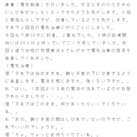
療養（電気刺激）を行いました。すると手のひらを中心
にしびれが少しなくなってきたような気がします。小指
と薬指も少しですが、改善しているような気がします。
それで２回目の電気治療に行くことにしました。
今回も７時50分に到着。２番札でした。９時の診療開
始には30人以上待っていてごった返していました。前
回と違う女性の物理療法士さんがきて電気治療の器具を
装着してくれました。
（電気治療）
理「それでは始めますね。腕と手首の下に交差するよう
に装着します。電流を感じますか。強くないですか。」
私「はい。（前回より３倍の電流が流れているのが計器
でわかりましたが・・・。）」
理「それではこのまま。何かあったらいってください
ね。」
私「あの。腕と手首の間はしびれていないのですが、こ
れでいいのでしょうか。」
理「ちょ。ちょっとお待ちくださいね。」