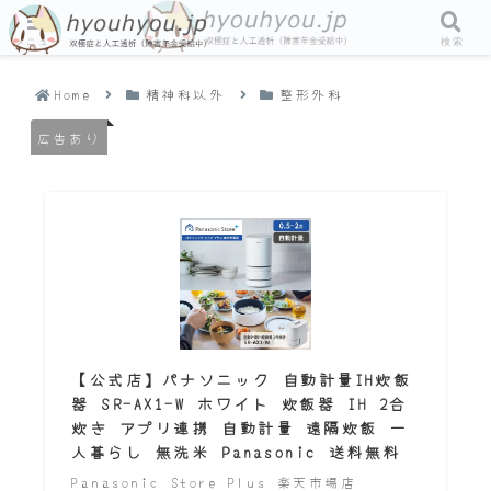
メニュー
検索
Home
精神科以外
整形外科
広告あり
【公式店】パナソニック 自動計量IH炊飯
器 SR-AX1-W ホワイト 炊飯器 IH 2合
炊き アプリ連携 自動計量 遠隔炊飯 一
人暮らし 無洗米 Panasonic 送料無料
Panasonic Store Plus 楽天市場店