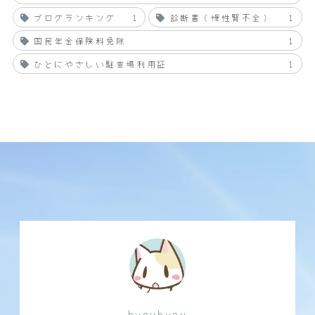
ブログランキング
1
診断書（慢性腎不全）
1
国民年金保険料免除
1
ひとにやさしい駐車場利用証
1
hyouhyou