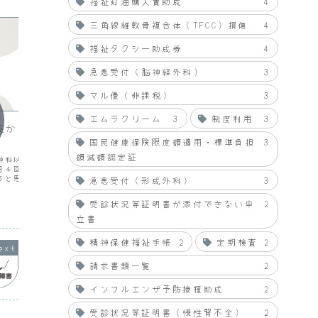
福祉灯油購入費助成
4
三角線維軟骨複合体（TFCC）損傷
4
福祉タクシー助成券
4
急患受付（脳神経外科）
3
マル優（非課税）
3
双極性障害
双極性
エムラクリーム
3
制度利用
3
錠から１日４回24
入院期間
双極性
国民健康保険限度額適用・標準負担
3
のか（
（精神科）なし（精神科以外）
2003.10.21～2003.11.05（16日間）
額減額認定証
神科以外も含めて、朝食
この病気
、右顔面神経麻痺2008.08.20～
日４回、24錠です。処方
つまで薬
2008.08.28（９日間） 、２型糖尿病、
うと思うのですが、先生
た不安が
急患受付（形成外科）
3
糖尿病性腎症、高脂血症、高血圧症
係しているようなので、
のような
2008.11.26～2008.12.1...
2008.10.18
2008.09.07
のだと驚いています。転
で、要旨
受診状況等証明書が添付できない申
2
、就寝前の１日４回、31
い問いに
でも...
うと思い
立書
精神保健福祉手帳
2
定期検査
2
請求書類一覧
2
インフルエンザ予防接種助成
2
受診状況等証明書（慢性腎不全）
2