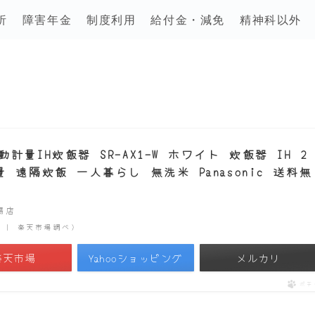
析
障害年金
制度利用
給付金・減免
精神科以外
量IH炊飯器 SR-AX1-W ホワイト 炊飯器 IH 2
遠隔炊飯 一人暮らし 無洗米 Panasonic 送料無
市場店
時点 | 楽天市場調べ）
楽天市場
Yahooショッピング
メルカリ
ポチ