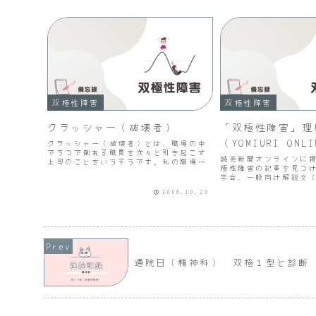
双極性障害
双極性障害
クラッシャー（破壊者）
「双極性障害」理
（YOMIURI ONL
クラッシャー（破壊者）とは、職場の中
でうつで倒れる職員を次々と引き起こす
読売新聞オンラインに
上司のことをいうそうです。私の職場に
極性障害の記事を見つ
もこうした上司がいました。私にも部下
学会、一般向け解説文（2
が７人いて最初のターゲットにされまし
日 読売新聞）
た。一生懸命かばっていましたが、その
2008.10.20
うち私がターゲットにされ...
通院日（精神科） 双極１型と診断