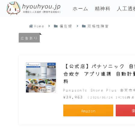
ホーム
精神科
人工透
Home
備忘録
双極性障害
広告あり
【公式店】パナソニック 自動計
合炊き アプリ連携 自動計量 
料
Panasonic Store Plus 楽天
¥39,963
（2026/06/24 19:56
Amazon