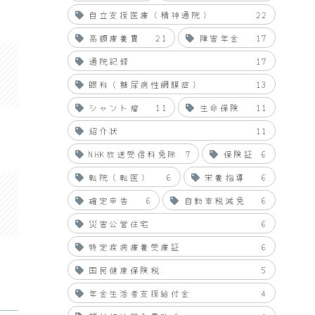
自立支援医療（精神通院）
22
高額療養費
21
障害年金
17
通院記録
17
眼科（糖尿病性網膜症）
13
シャント瘤
11
生命保険
11
紹介状
11
NHK放送受信料免除
7
保険証
6
転院（転医）
6
栄養指導
6
確定申告
6
自動車税減免
6
災害公営住宅
6
特定疾病療養受療証
6
国民健康保険税
5
年金生活者支援給付金
4