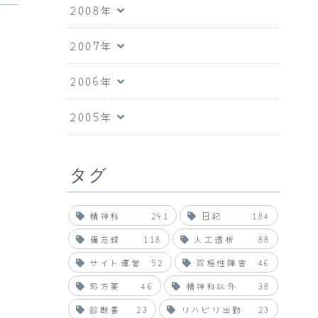
2008年
2007年
2006年
2005年
タグ
精神科
291
日記
184
備忘録
118
人工透析
88
サイト運営
52
双極性障害
46
処方薬
46
精神科以外
38
診断書
23
リハビリ出勤
23