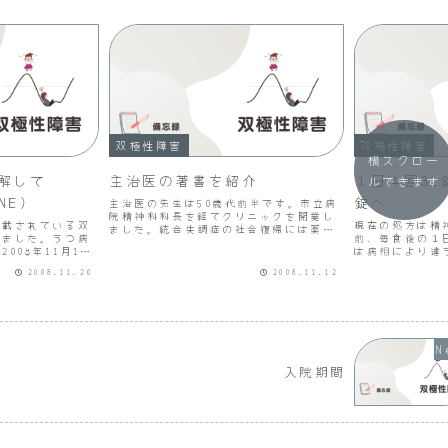
双極性障害
双極性障害
横スクロー
解して
主治医の著書を紹介
１日４回31
ルできます
INE）
錠へ
主治医の先生は50歳代前半です。市立病
院精神科科長を経てクリニックを開業し
掲載されている双
現在の処方は精
ました。統合失調症の社会復帰には薬剤
けました。うつ病
前、毎食後の１
療法とデイケアの併用が効果的という考
008年11月12
は病相により違
えからクリニックへ県内唯一の精神科デ
の治療方針も関
イケアを併設しています。統合失調症へ
2008.11.20
2008.11.12
これだけ変わる
の多剤大量から単剤適量...
院前は、毎食後
錠でしたからこれ
入院期間