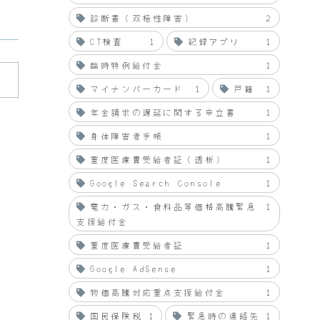
診断書（双極性障害）
2
CT検査
1
記録アプリ
1
臨時特例給付金
1
マイナンバーカード
1
戸籍
1
年金請求の遅延に関する申立書
1
身体障害者手帳
1
重度医療費受給者証（透析）
1
Google Search Console
1
電力・ガス・食料品等価格高騰緊急
1
支援給付金
重度医療費受給者証
1
Google AdSense
1
物価高騰対応重点支援給付金
1
国民保険税
1
緊急時の連絡先
1