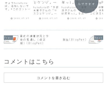
とケンジ」を
年ッ!」をみ
(BlogPe
きょうhyouhyou
ルできます
は、追加しないで
みて
て(BlogPet)
hyouhyouの「多部
hyouhyouの「篠原
terは休職
す。*このエントリ
(BlogPet)
未華子さんの「ヤ
涼子さんの「花嫁
いな。休職
は、ブログペット
スコとケンジ」を
は厄年ッ!」をみ
こにあるか
の「ter」が書き
みて」のまねして
て」のまねしてか
エントリは
ました。
2008.07.07
2008.07.07
2008.07.07
2008.
かいてみるね暴走
いてみるね人気テ
グペットの
族のパターンで少
レビアナウンサー
「ter」が
女漫画家（ペンネ
の竹富明子役の品
した。
ーム桜葉れいか）
格とかanegoなど
の元総長で独り言
大好きですが桃農
を営む椿エリカ役
家のみんなから信
最近の療養状況と今
の出会いで暮らし
頼されるまでの紆
後の見通し（修正
採血(BlogPet)
てきた後2人で独り
余曲折がないと思
版）(BlogPet)
言を営む椿純役の
いがちですがなか
沖ケンジ役の大倉
ったのですが、元
忠義さ...
のみ...
コメントはこちら
コメントを書き込む