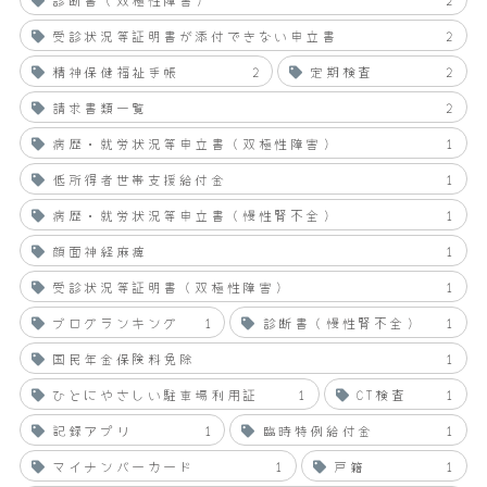
受診状況等証明書が添付できない申立書
2
精神保健福祉手帳
2
定期検査
2
請求書類一覧
2
病歴・就労状況等申立書（双極性障害）
1
低所得者世帯支援給付金
1
病歴・就労状況等申立書（慢性腎不全）
1
顔面神経麻痺
1
受診状況等証明書（双極性障害）
1
ブログランキング
1
診断書（慢性腎不全）
1
国民年金保険料免除
1
ひとにやさしい駐車場利用証
1
CT検査
1
記録アプリ
1
臨時特例給付金
1
マイナンバーカード
1
戸籍
1