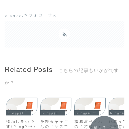
blogpetをフォローする
Related Posts
こちらの記事もいかがです
か？
blogpet（ブログペット）
blogpet（ブログペット）
blogpet（ブログペット）
blogpet（ブロ
追加しないで
多部未華子さ
篠原涼子さん
休職って
す(BlogPet)
んの「ヤスコ
の「花嫁は厄
にあるか
横スクロー