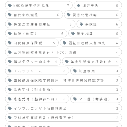
NHK放送受信料免除
7
確定申告
6
自動車税減免
6
災害公営住宅
6
特定疾病療養受療証
6
保険証
6
転院（転医）
6
栄養指導
6
国民健康保険税
5
福祉灯油購入費助成
4
三角線維軟骨複合体（TFCC）損傷
4
福祉タクシー助成券
4
年金生活者支援給付金
4
エムラクリーム
3
制度利用
3
国民健康保険限度額適用・標準負担額減額認定証
3
急患受付（形成外科）
3
急患受付（脳神経外科）
3
マル優（非課税）
3
インフルエンザ予防接種助成
2
受診状況等証明書（慢性腎不全）
2
診断書（双極性障害）
2