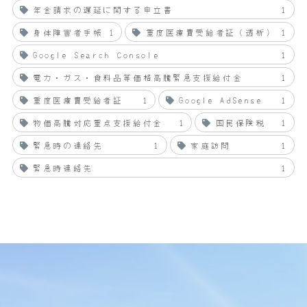
年金請求の遅延に関する申立書
1
身体障害者手帳
1
重度医療費受給者証（透析）
1
Google Search Console
1
電力・ガス・食料品等価格高騰緊急支援給付金
1
重度医療費受給者証
1
Google AdSense
1
物価高騰対応重点支援給付金
1
国民保険税
1
緊急時の連絡先
1
家庭訪問
1
緊急時連絡先
1