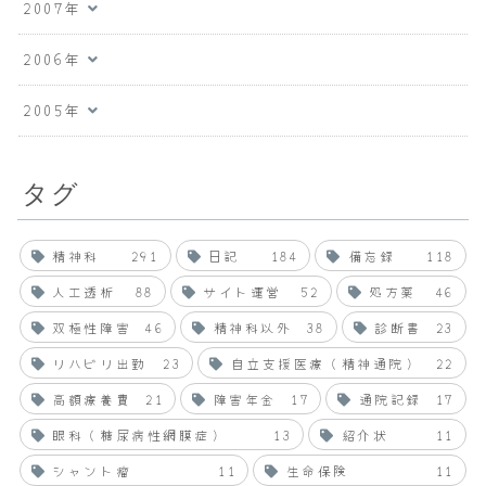
2007年
2006年
2005年
タグ
精神科
291
日記
184
備忘録
118
人工透析
88
サイト運営
52
処方薬
46
双極性障害
46
精神科以外
38
診断書
23
リハビリ出勤
23
自立支援医療（精神通院）
22
高額療養費
21
障害年金
17
通院記録
17
眼科（糖尿病性網膜症）
13
紹介状
11
シャント瘤
11
生命保険
11