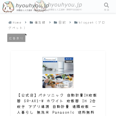
メニュー
検索
Home
備忘録
日記
blogpet（ブロ
グペット）
広告あり
【公式店】パナソニック 自動計量IH炊飯
器 SR-AX1-W ホワイト 炊飯器 IH 2合
炊き アプリ連携 自動計量 遠隔炊飯 一
人暮らし 無洗米 Panasonic 送料無料