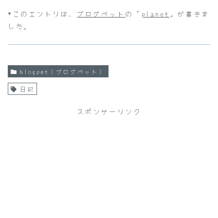
*このエントリは、
ブログペット
の「
planet
」が書きま
した。
blogpet（ブログペット）
日記
スポンサーリンク