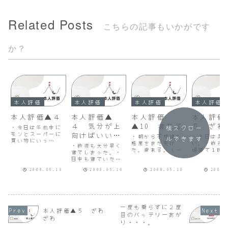
Related Posts
こちらの記事もいかがです
か？
本人評価
本人評価
本人評価
本人評価
本人評価▲４
本人評価▲
本人評価
本人評価
４ 気分が上
▲10 疲れる
５ ざわ
・今日は午前中に
横スクロー
モンとスーパーに
向けばいいの
・朝から不機嫌な
・今日は具
ルできます
買い物にいっ
に
態度をまた受け
い。・昨夜は
・昨夜も大分早く
た。・それ以外は
た。疲れる。（詳
頃寝て１時
寝てしまった。・
寝ていた。・午後
しく事情を説明し
覚めた。・
日中も寝ていたの
からモンがお出か
ようと思いました
度寝ようと
に。・今日はざわ
けだったけどまた
がやめました。す
も眠れない
2008.05.10
2008.05.10
2008.05.10
2008.
ざわが少しだ
寝てしまって起き
みません。）
就寝前に飲
け。・このまま上
たら夕方５時
なかった睡
向けばいいのに。
だ。・寝ていたせ
飲んで寝た
いかざわざわ感は
朝５時に目
なかった。・まさ
て朝食後ま
か薬が効いてきた
一度も乗らずに２度
た。・一度
本人評価▲５ ざわ
わけないし。・ど
目のバッテリーあが
けどまた寝
ざわ
うしても復職に自
り・・・。
腕がざわざ
信がない...