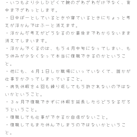
・いつもより少しひどくて腕のざわざわだけでなく、背
中までざわっとします。
・日中ぼーとしているときや寝ているときにちょっと考
えが浮かんではふーと消えます。
・浮かんだ考えがどうなるのか最後までわからないまま
消えてしまいます。
・浮かんでくるのは、もう４月中旬になってしまい、も
う休みが少なくなって本当に復職できるのかというこ
と。
・他にも、４月１日しか職場にいっていなくて、誰かが
仕事をかぶってしまっていること。
・病気休暇を４回も繰り返してもう許されないのではな
いかということ。
・３ヶ月で復職できずに休暇を延長したらどうなるだろ
うということ。
・復職しても仕事ができるか自信がないこと。
・復職してもまた休んでしまうのではないかというこ
と。