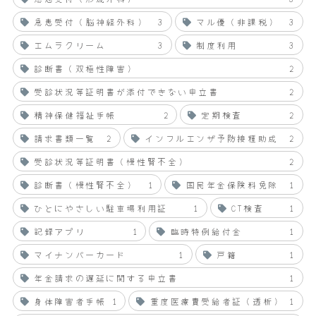
急患受付（脳神経外科）
3
マル優（非課税）
3
エムラクリーム
3
制度利用
3
診断書（双極性障害）
2
受診状況等証明書が添付できない申立書
2
精神保健福祉手帳
2
定期検査
2
請求書類一覧
2
インフルエンザ予防接種助成
2
受診状況等証明書（慢性腎不全）
2
診断書（慢性腎不全）
1
国民年金保険料免除
1
ひとにやさしい駐車場利用証
1
CT検査
1
記録アプリ
1
臨時特例給付金
1
マイナンバーカード
1
戸籍
1
年金請求の遅延に関する申立書
1
身体障害者手帳
1
重度医療費受給者証（透析）
1