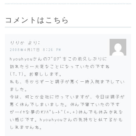
し、仕事の
見...
コメントはこちら
りりか
より:
2008年4月17日 8:26 PM
hyouhyouさんのﾌﾞﾛｸﾞをこの前久しぶりに
訪れたら…大変なことになっていたのですね
(T.T)。お察しします。
私も、冬からずーと調子が悪く一時入院までしてい
ました。
今は、何とか会社に行っていますが、今日は調子が
悪く休んでしまいました。休んで寝ていたのです
が…ｲﾔな夢のｵﾝﾊﾟﾚｰﾄﾞ(+.+)休んでも休みきれな
い感じです。hyouhyouさんの気持ちと似てるかも
しれませんね。