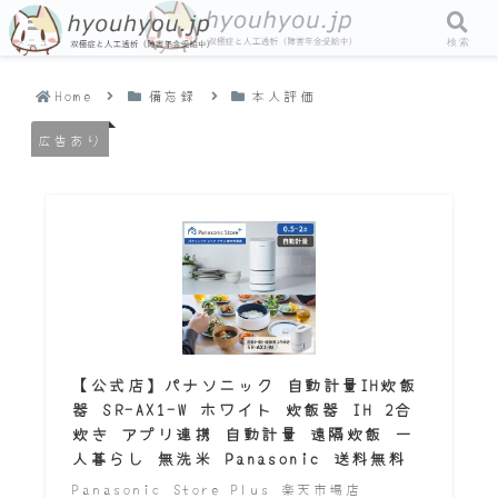
メニュー
検索
Home
備忘録
本人評価
広告あり
【公式店】パナソニック 自動計量IH炊飯
器 SR-AX1-W ホワイト 炊飯器 IH 2合
炊き アプリ連携 自動計量 遠隔炊飯 一
人暮らし 無洗米 Panasonic 送料無料
Panasonic Store Plus 楽天市場店