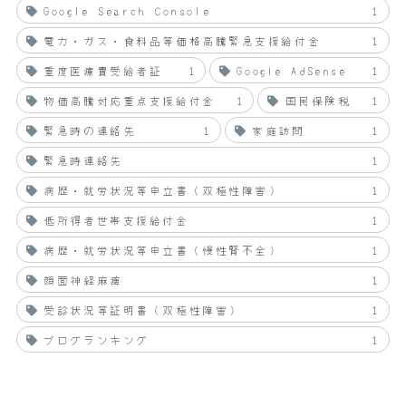
Google Search Console
1
電力・ガス・食料品等価格高騰緊急支援給付金
1
重度医療費受給者証
1
Google AdSense
1
物価高騰対応重点支援給付金
1
国民保険税
1
緊急時の連絡先
1
家庭訪問
1
緊急時連絡先
1
病歴・就労状況等申立書（双極性障害）
1
低所得者世帯支援給付金
1
病歴・就労状況等申立書（慢性腎不全）
1
顔面神経麻痺
1
受診状況等証明書（双極性障害）
1
ブログランキング
1