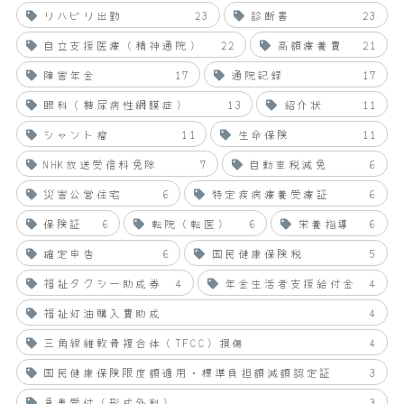
リハビリ出勤
23
診断書
23
自立支援医療（精神通院）
22
高額療養費
21
障害年金
17
通院記録
17
眼科（糖尿病性網膜症）
13
紹介状
11
シャント瘤
11
生命保険
11
NHK放送受信料免除
7
自動車税減免
6
災害公営住宅
6
特定疾病療養受療証
6
保険証
6
転院（転医）
6
栄養指導
6
確定申告
6
国民健康保険税
5
福祉タクシー助成券
4
年金生活者支援給付金
4
福祉灯油購入費助成
4
三角線維軟骨複合体（TFCC）損傷
4
国民健康保険限度額適用・標準負担額減額認定証
3
急患受付（形成外科）
3