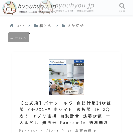
メニュー
検索
Home
精神科
通院記録
広告あり
【公式店】パナソニック 自動計量IH炊飯
器 SR-AX1-W ホワイト 炊飯器 IH 2合
炊き アプリ連携 自動計量 遠隔炊飯 一
人暮らし 無洗米 Panasonic 送料無料
Panasonic Store Plus 楽天市場店