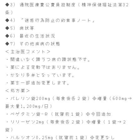
◆3) 通院医療費公費負担制度（精神保健福祉法第32
条）
◆4) 「迷惑行為防止の約束事ノート」
◆5) 病状等
◆6) 最近の生活状況
◆7) その他疾病の状態
＜主治医コメント＞
・間違いなく躁うつ病の躁状態です。
・薬による変動ではありません。
・かなり多弁となっています。
・薬を一部追加変更します。
＜処方薬＞
・バレリン錠200mg（毎食後各２錠）※増量（600mg→
最大量1,200mg/日）
・ベゲタミン錠-Ｂ（就寝前１錠）※今回追加
・リリーゼン2mg（毎食後各２錠）※増量（１錠→２
錠）
・ハルシオン0.25mg（就寝前１錠）※変更なし