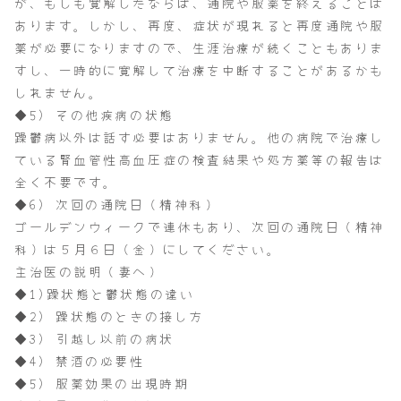
が、もしも寛解したならば、通院や服薬を終えることは
あります。しかし、再度、症状が現れると再度通院や服
薬が必要になりますので、生涯治療が続くこともありま
すし、一時的に寛解して治療を中断することがあるかも
しれません。
◆5) その他疾病の状態
躁鬱病以外は話す必要はありません。他の病院で治療し
ている腎血管性高血圧症の検査結果や処方薬等の報告は
全く不要です。
◆6) 次回の通院日（精神科）
ゴールデンウィークで連休もあり、次回の通院日（精神
科）は５月６日（金）にしてください。
主治医の説明（妻へ）
◆1)躁状態と鬱状態の違い
◆2) 躁状態のときの接し方
◆3) 引越し以前の病状
◆4) 禁酒の必要性
◆5) 服薬効果の出現時期