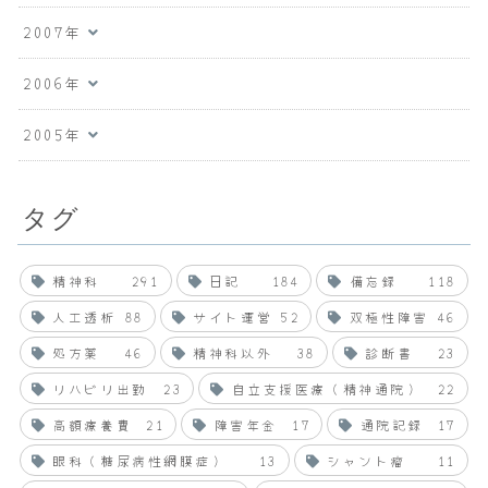
2007年
2006年
2005年
タグ
精神科
291
日記
184
備忘録
118
人工透析
88
サイト運営
52
双極性障害
46
処方薬
46
精神科以外
38
診断書
23
リハビリ出勤
23
自立支援医療（精神通院）
22
高額療養費
21
障害年金
17
通院記録
17
眼科（糖尿病性網膜症）
13
シャント瘤
11