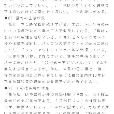
ないようにしてほしい。」、「朝は少なくとも６時頃ま
では話しかけずに寝かせてほしい。」との願いがある。
◆6) 最近の生活状況
「散歩」を１時間程度続けている。主に川沿いや桜の咲
いている場所などを妻と二人で散策している。「趣味」
を持つ必要性を感じている。４月27日からデジカメで
桜や水鴨を撮影し、パソコンのデスクトップ画面に添付
したり、プリントアウトしてファイルに整理している。
「大きな買い物」は控えている。食事の準備で妻とスー
パーに出かけたり、100円均一でデジカメ用ファイルを
購入する程度であるが。但し、４月19日に妻と一緒に
軽自家用乗用車に買い替えした（現在の車両は13年目
で重加算税等の経済的な負担でやむを得ず対応）。
◆7) その他疾病の状態
「高血圧」は神経科治療で病気休暇中であり、若干降圧
気味だがまだ高めである。３月29日（火）の検査結果
では、糖尿やコレストロールの心配はない。たんぱく尿
は以前から所見があるが、今回の検査で、「動脈硬化」