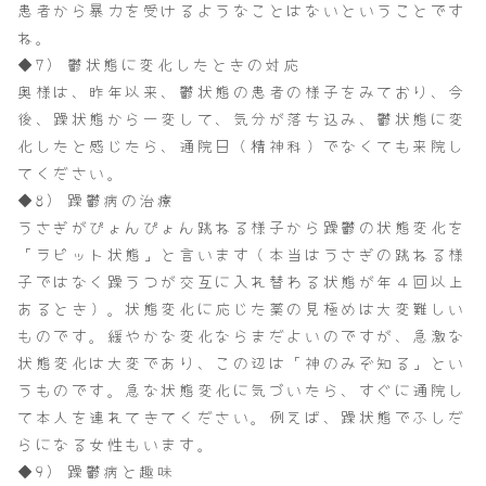
患者から暴力を受けるようなことはないということです
ね。
◆7) 鬱状態に変化したときの対応
奥様は、昨年以来、鬱状態の患者の様子をみており、今
後、躁状態から一変して、気分が落ち込み、鬱状態に変
化したと感じたら、通院日（精神科）でなくても来院し
てください。
◆8) 躁鬱病の治療
うさぎがぴょんぴょん跳ねる様子から躁鬱の状態変化を
「ラピット状態」と言います（本当はうさぎの跳ねる様
子ではなく躁うつが交互に入れ替わる状態が年４回以上
あるとき）。状態変化に応じた薬の見極めは大変難しい
ものです。緩やかな変化ならまだよいのですが、急激な
状態変化は大変であり、この辺は「神のみぞ知る」とい
うものです。急な状態変化に気づいたら、すぐに通院し
て本人を連れてきてください。例えば、躁状態でふしだ
らになる女性もいます。
◆9) 躁鬱病と趣味