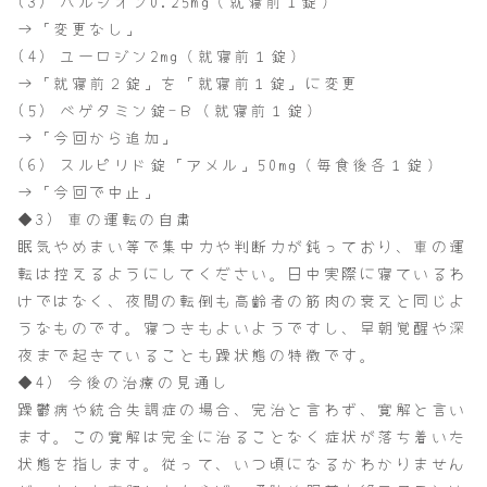
(3) ハルシオン0.25mg（就寝前１錠）
→「変更なし」
(4) ユーロジン2mg（就寝前１錠）
→「就寝前２錠」を「就寝前１錠」に変更
(5) ベゲタミン錠-Ｂ（就寝前１錠）
→「今回から追加」
(6) スルピリド錠「アメル」50mg（毎食後各１錠）
→「今回で中止」
◆3) 車の運転の自粛
眠気やめまい等で集中力や判断力が鈍っており、車の運
転は控えるようにしてください。日中実際に寝ているわ
けではなく、夜間の転倒も高齢者の筋肉の衰えと同じよ
うなものです。寝つきもよいようですし、早朝覚醒や深
夜まで起きていることも躁状態の特徴です。
◆4) 今後の治療の見通し
躁鬱病や統合失調症の場合、完治と言わず、寛解と言い
ます。この寛解は完全に治ることなく症状が落ち着いた
状態を指します。従って、いつ頃になるかわかりません