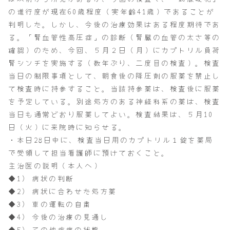
の進行度が現在60歳程度（実年齢41歳）であることが
判明した。しかし、今後の治療効果はある程度期待であ
る。「腎血管性高圧症」の診断（腎臓の血管の太さ等の
確認）のため、今回、５月２日（月）にカプトリル負荷
腎シンチを実施する（数年ぶり、二度目の検査）。検査
当日の制限事項として、朝食後の降圧剤の服薬を禁止し
て検査時に持参すること。当該持参薬は、検査後に服薬
を予定している。別途処方のある神経科系の薬は、検査
当日も通常どおり服薬してよい。検査結果は、５月10
日（火）に来院時に知らせる。
・本日28日中に、検査当日用のカプトリル１錠を薬局
で受領して担当看護師に預けておくこと。
主治医の説明（本人へ）
◆1) 病状の判断
◆2) 病状に合わせた処方薬
◆3) 車の運転の自粛
◆4) 今後の治療の見通し
◆5) その他疾病の状態