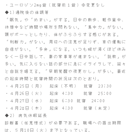
・ユーロジン2mg錠（就寝前１錠）※変更なし
◆1)通院後の体調等
「眠気」や「めまい」がする。日中の散歩、軽作業中、
休憩中など時間や場所を問わない。「集中力」がない。
頭がボーッとしたり、体がふらふらする感じがある。
「判断力」がない。周辺への注意が足りず、車の運転に
自信がない。「多弁」になる。いつも喉が渇くほど休み
なく一日中話して、妻の家事等が進まない。「説教」が
多い。気に入らない話の部分に急にイライラして、延々
と自説を唱える。「早朝覚醒や夜更かし」が多い。最近
の起床時間と就寝時間の状況は次のとおり。
・４月25日（月） 起床（不明） 就寝 23:30
・４月26日（火） 起床 4:30 就寝 25:00
・４月27日（水） 起床 6:30 就寝 24:00
・４月28日（木） 起床 4:30 就寝（未定）
◆2) 病気休暇延長
診断書（任意様式）が必要である。職場への提出期限
は、５月10日（火）までとなっている。