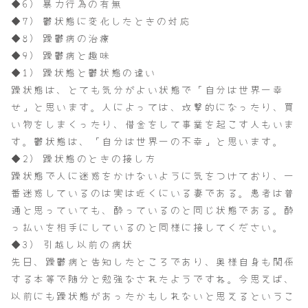
◆6) 暴力行為の有無
◆7) 鬱状態に変化したときの対応
◆8) 躁鬱病の治療
◆9) 躁鬱病と趣味
◆1) 躁状態と鬱状態の違い
躁状態は、とても気分がよい状態で「自分は世界一幸
せ」と思います。人によっては、攻撃的になったり、買
い物をしまくったり、借金をして事業を起こす人もいま
す。鬱状態は、「自分は世界一の不幸」と思います。
◆2) 躁状態のときの接し方
躁状態で人に迷惑をかけないように気をつけており、一
番迷惑しているのは実は近くにいる妻である。患者は普
通と思っていても、酔っているのと同じ状態である。酔
っ払いを相手にしているのと同様に接してください。
◆3) 引越し以前の病状
先日、躁鬱病と告知したところであり、奥様自身も関係
する本等で随分と勉強なされたようですね。今思えば、
以前にも躁状態があったかもしれないと思えるというこ