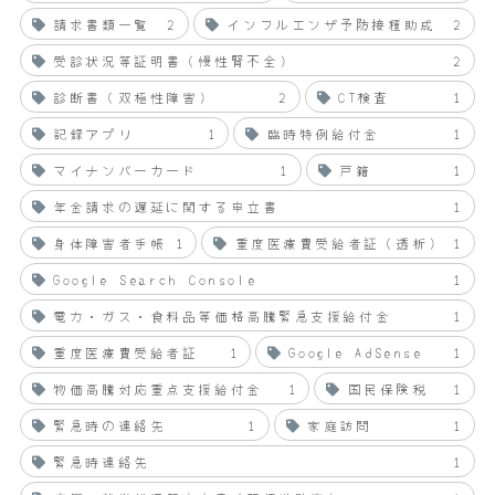
請求書類一覧
2
インフルエンザ予防接種助成
2
受診状況等証明書（慢性腎不全）
2
診断書（双極性障害）
2
CT検査
1
記録アプリ
1
臨時特例給付金
1
マイナンバーカード
1
戸籍
1
年金請求の遅延に関する申立書
1
身体障害者手帳
1
重度医療費受給者証（透析）
1
Google Search Console
1
電力・ガス・食料品等価格高騰緊急支援給付金
1
重度医療費受給者証
1
Google AdSense
1
物価高騰対応重点支援給付金
1
国民保険税
1
緊急時の連絡先
1
家庭訪問
1
緊急時連絡先
1