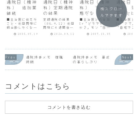
通院日（精神
通院日（精神
通院日（精神
通院日（
科） 追加薬
科）定期通院
科） うつ状
科） 若
横スクロー
継続
の結果
態だな
至りとは
ルできます
ない
■主治医に伝えた
定期通院の結果
■主治医との会話
■主治医と
こと・前回同様に
（R6.9.12）前回
Dr「どうです
Dr「さて。
朝出勤したくない
同様に６週間後の
か？」モン「日内
「自宅で２
と思います。・朝
受診となりまし
変動っていうんで
圧を測って
2006.05.19
2024.09.12
2007.10.05
2008.
５時頃目が覚める
た。予約時間は
すか。朝はウツウ
モです。」D
ときもあります
10:30～11:00の
ツで食欲もないけ
が150-14
が、１時や３時の
間。診察後から姉
ど、夕方は少しお
100-90。
ときもあります。
と２泊３日の旅行
さまってくるんで
けどこんな
■主治医コメン
（透析１回をはさ
す。週の初めより
か。君の場
ト・前回追加した
む）を予定してい
後半の方が日内変
が血圧に影
通院持参メモ 復職
通院持参メモ 最近
薬を７日分出しま
たため早めに病院
動の差がなくなる
えて高いの
時期
の暮らしぶり
す。 （追加薬）
に到着するように
ようです。」
れないな。
パキシル10mg（毎
出かけました。
Dr「どう？」私
みよう。上
食後）とコントミ
8:40頃に病院に着
「朝方何回も目が
130、下が9
ン12.5mg（...
いて受...
覚めます。朝は仕
ん...
事に行...
コメントはこちら
コメントを書き込む