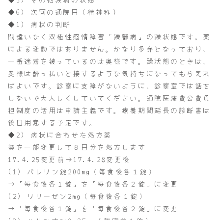
◆6) 次回の通院日（精神科）
◆1) 病状の判断
間違いなく双極性感情障害「躁鬱病」の躁状態です。薬
による変動ではありません。かなり多弁となっており、
一番迷惑を被っているのは奥様です。躁状態のときは、
奥様は酔っ払いと接するような気持ちになってもらえれ
ばよいです。診察に支障がないように、診察室では話を
しないで大人しくしていてください。通院医療費公費負
担制度の活用は申請主義です。療養期間延長の診断書は
後日用意する予定です。
◆2) 病状に合わせた処方薬
薬を一部変更して８日分を処方します
17.4.25変更前→17.4.28変更後
(1) バレリン錠200mg（毎食後各１錠）
→「毎食後各１錠」を「毎食後各２錠」に変更
(2) リリーゼン2mg（毎食後各１錠）
→「毎食後各１錠」を「毎食後各２錠」に変更