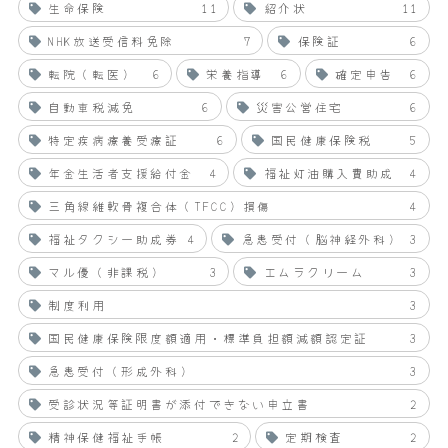
生命保険
11
紹介状
11
NHK放送受信料免除
7
保険証
6
転院（転医）
6
栄養指導
6
確定申告
6
自動車税減免
6
災害公営住宅
6
特定疾病療養受療証
6
国民健康保険税
5
年金生活者支援給付金
4
福祉灯油購入費助成
4
三角線維軟骨複合体（TFCC）損傷
4
福祉タクシー助成券
4
急患受付（脳神経外科）
3
マル優（非課税）
3
エムラクリーム
3
制度利用
3
国民健康保険限度額適用・標準負担額減額認定証
3
急患受付（形成外科）
3
受診状況等証明書が添付できない申立書
2
精神保健福祉手帳
2
定期検査
2