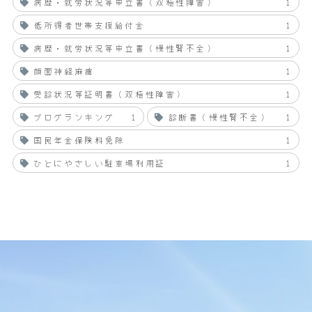
病歴・就労状況等申立書（双極性障害）
1
低所得者世帯支援給付金
1
病歴・就労状況等申立書（慢性腎不全）
1
顔面神経麻痺
1
受診状況等証明書（双極性障害）
1
ブログランキング
1
診断書（慢性腎不全）
1
国民年金保険料免除
1
ひとにやさしい駐車場利用証
1