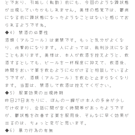
とであり、引越し（転勤）前にも、今回のような躁状態
が出現していたかもしれません。奥様の感覚では、鬱病
になる前に躁状態になったようなことはないと感じてお
られるようですね。
◆4) 禁酒の必要性
酒類（アルコール）は厳禁です。もっと気分がよくな
り、攻撃的になります。人によっては、裁判沙汰になる
こともあります。奥様は、本人が飲酒を控えようと、飲
酒するとしても、ビールを一杯程度に抑えて、飲酒後、
時間をおいて薬を飲むように心がけると相談しているよ
うですが、酒類（アルコール）を飲むと止まらなくなり
ます。当面は、禁酒して飲酒は控えてください。
◆5) 服薬効果の出現時期
昨日27日あたりに、ほんの一瞬だけ本人の多弁が少し
だけ収まり、会話に間が空く時間帯があったようです
が、鬱状態を改善する薬を服用後、そんなに早く効果が
出るのは、ちょっと変だと思います。
◆6) 暴力行為の有無