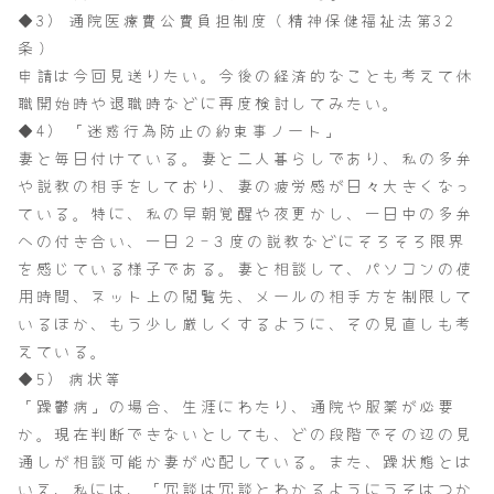
◆3) 通院医療費公費負担制度（精神保健福祉法第32
条）
申請は今回見送りたい。今後の経済的なことも考えて休
職開始時や退職時などに再度検討してみたい。
◆4) 「迷惑行為防止の約束事ノート」
妻と毎日付けている。妻と二人暮らしであり、私の多弁
や説教の相手をしており、妻の疲労感が日々大きくなっ
ている。特に、私の早朝覚醒や夜更かし、一日中の多弁
への付き合い、一日２-３度の説教などにそろそろ限界
を感じている様子である。妻と相談して、パソコンの使
用時間、ネット上の閲覧先、メールの相手方を制限して
いるほか、もう少し厳しくするように、その見直しも考
えている。
◆5) 病状等
「躁鬱病」の場合、生涯にわたり、通院や服薬が必要
か。現在判断できないとしても、どの段階でその辺の見
通しが相談可能か妻が心配している。また、躁状態とは
いえ、私には、「冗談は冗談とわかるようにうそはつか