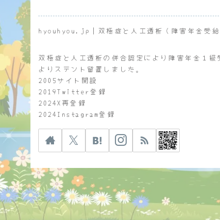
hyouhyou.jp｜双極症と人工透析（障害年金受
双極症と人工透析の併合認定により障害年金１級
よりステント留置しました。
2005サイト開設
2019Twitter登録
2024X再登録
2024Instagram登録