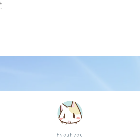
障
交
0
hyouhyou