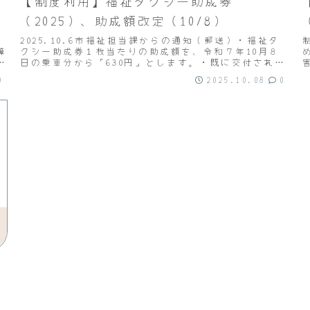
【制度利用】福祉タクシー助成券
（2025）、助成額改定（10/8）
2025.10.6市福祉担当課からの通知（郵送）・福祉タ
障
クシー助成券１枚当たりの助成額を、令和７年10月８
日の乗車分から「630円」とします。・既に交付されて
交
いる福祉タクシー助成券については「540円...
0
2025.10.08
0