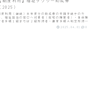
【制度利用】福祉タクシー助成券
（2025）
制度利用（継続）本年度分の助成券の申請手続きのた
め、福祉担当の窓口へ対象者（在宅の障害者）・身体障
害者手帳１級または２級所持者・療育手帳Ａ判定所持
者・精神保健福祉手帳１級所持者外出目的・問わない交
2025.04.01
0
付枚...