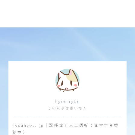
hyouhyou
この記事を書いた人
hyouhyou.jp｜双極症と人工透析（障害年金受
給中）