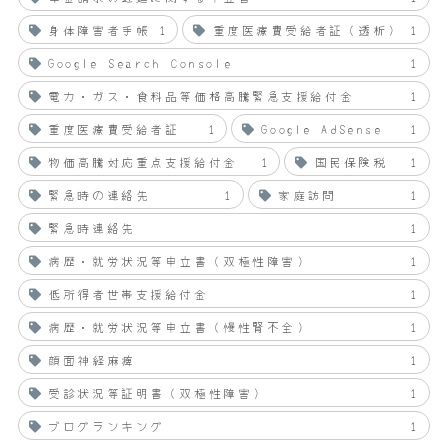
身体障害者手帳
1
重度医療費受給者証（透析）
1
Google Search Console
1
電力・ガス・食料品等価格高騰緊急支援給付金
1
重度医療費受給者証
1
Google AdSense
1
物価高騰対応重点支援給付金
1
国民保険税
1
緊急時の連絡先
1
家庭訪問
1
緊急時連絡先
1
病歴・就労状況等申立書（双極性障害）
1
低所得者世帯支援給付金
1
病歴・就労状況等申立書（慢性腎不全）
1
顔面神経麻痺
1
受診状況等証明書（双極性障害）
1
ブログランキング
1