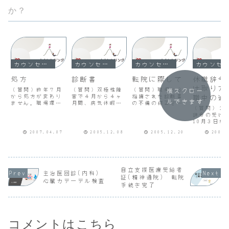
か？
カウンセリング
カウンセリング
カウンセリング
カウンセリング
処方
診断書
転院に際して
休職辞令
け取り方
（質問）昨年７月
（質問）双極性障
（質問）職場から
横スクロー
から処方が変わり
害で４月から４ヶ
指摘された診断書
職中の過
ルできます
ません。職場環境
月間、病気休暇を
の不備の修正をお
方
（質問）１
が変わりウツっぽ
とっていました。
願いしたら、受付
辞令の受け
いと話しても、少
その後８月中旬に
の女性事務員さん
10月３日か
し躁に傾いている
職場復帰して半日
に前の診断書をみ
て休職期間
ようだと話して
勤務を１ヶ月続
て１枚まるまる書
2007.04.07
2005.12.08
2005.12.20
2008.
ます。休職
も、いつも処方が
け、９月中旬から
かせました。転院
が決まった
変わりません。主
フルタイム（残
することを伝えた
場管理者か
治医を信頼しても
業、出張禁止）に
ら、カルテを投げ
が呼ばれま
いいものでしょう
なりました。職場
て怒鳴りつけられ
その際「休
か。それとも転院
にもなれてきたの
ました。（回答
を職場で交
すべきでしょう
で、12月から平常
自立支援医療受給者
１）この世の果て
主治医回診(内科)
る。」と話
か。年齢 43歳通
勤務可能の診断書
カウンセリングル
証(精神通院) 転院
心臓カテーテル検査
ました。家
院歴 2004.7...
を職場に提出する
ーム（Ｄさん）ど
手続き完了
「郵送でお
こ...
っ...
たい。」と
ころ、職場
者...
コメントはこちら