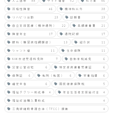
人工透析
88
サイト運営
52
処方薬
46
双極性障害
46
精神科以外
38
リハビリ出勤
23
診断書
23
自立支援医療（精神通院）
22
高額療養費
21
障害年金
17
通院記録
17
眼科（糖尿病性網膜症）
13
紹介状
11
シャント瘤
11
生命保険
11
NHK放送受信料免除
7
自動車税減免
6
災害公営住宅
6
特定疾病療養受療証
6
保険証
6
転院（転医）
6
栄養指導
6
確定申告
6
国民健康保険税
5
福祉タクシー助成券
4
年金生活者支援給付金
4
福祉灯油購入費助成
4
三角線維軟骨複合体（TFCC）損傷
4