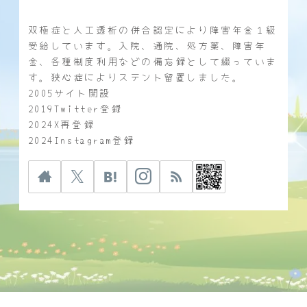
双極症と人工透析の併合認定により障害年金１級
受給しています。入院、通院、処方薬、障害年
金、各種制度利用などの備忘録として綴っていま
す。狭心症によりステント留置しました。
2005サイト開設
2019Twitter登録
2024X再登録
2024Instagram登録