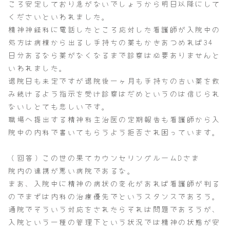
ころ安定しており急がないでしょうから明日以降にして
くださいといわれました。
精神神経科に電話したところ応対した看護師が入院中の
処方は病棟から出るし手持ちの薬もかきあつめれば34
日分あるなら薬がなくなるまで診察は必要ありませんと
いわれました。
退院日も未定ですが退院後一ヶ月も手持ちの古い薬を飲
み続けるよう指示を受け診察はだめというのは信じられ
ないしとても悲しいです。
職場へ提出する精神科主治医の定期報告も看護師から入
院中の内科で書いてもらうよう拒否され困っています。
（回答）この世の果てカウンセリングルームDさま
院内の連携が悪い病院であるな。
まあ、入院中に精神の病状の変化があれば看護師が判る
のでまずは内科の治療優先でというスタンスであろう。
通院でそういう対応をされたらそれは問題であろうが、
入院という一種の管理下という状況では精神の状態が安