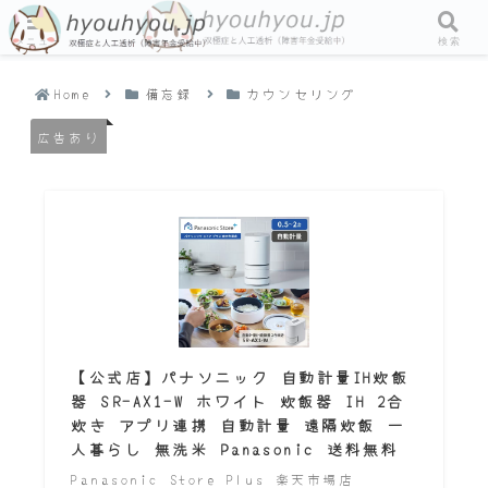
メニュー
検索
Home
備忘録
カウンセリング
広告あり
【公式店】パナソニック 自動計量IH炊飯
器 SR-AX1-W ホワイト 炊飯器 IH 2合
炊き アプリ連携 自動計量 遠隔炊飯 一
人暮らし 無洗米 Panasonic 送料無料
Panasonic Store Plus 楽天市場店