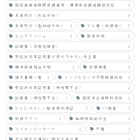
国民健康保険限度額適用・標準負担額減額認定証
3
急患受付（形成外科）
3
急患受付（脳神経外科）
3
マル優（非課税）
3
エムラクリーム
3
制度利用
3
診断書（双極性障害）
2
受診状況等証明書が添付できない申立書
2
精神保健福祉手帳
2
定期検査
2
請求書類一覧
2
インフルエンザ予防接種助成
2
受診状況等証明書（慢性腎不全）
2
診断書（慢性腎不全）
1
国民年金保険料免除
1
ひとにやさしい駐車場利用証
1
CT検査
1
記録アプリ
1
臨時特例給付金
1
マイナンバーカード
1
戸籍
1
年金請求の遅延に関する申立書
1