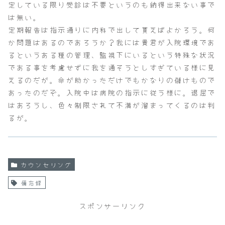
定している限り受診は不要というのも納得出来ない事で
は無い。
定期報告は指示通りに内科で出して貰えばよかろう。何
か問題はあるのであろうか？我には貴君が入院環境であ
るというある種の管理、監視下にいるという特殊な状況
である事を考慮せずに我を通そうとしすぎている様に見
えるのだが。命が助かっただけでもかなりの儲けもので
あったのだぞ。入院中は病院の指示に従う様に。退屈で
はあろうし、色々制限されて不満が溜まってくるのは判
るが。
カウンセリング
備忘録
スポンサーリンク